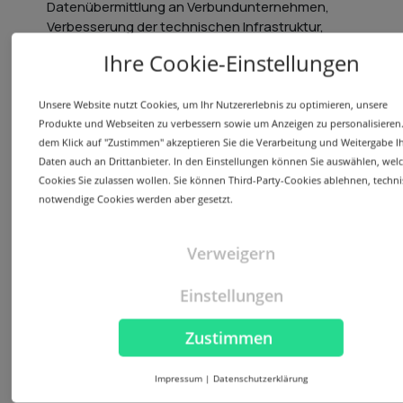
Datenübermittlung an Verbundunternehmen,
Verbesserung der technischen Infrastruktur,
Verbesserung unserer Produkte/Dienstleistungen
Ihre Cookie-Einstellungen
und Webauftritte, Kosteneinsparungen sowie
Prozessoptimierung.
Unsere Website nutzt Cookies, um Ihr Nutzererlebnis zu optimieren, unsere
Gesetzliche Verpflichtung:
Die Verarbeitung ist zur
Produkte und Webseiten zu verbessern sowie um Anzeigen zu personalisieren.
Erfüllung einer rechtlichen Verpflichtung
dem Klick auf "Zustimmen" akzeptieren Sie die Verarbeitung und Weitergabe Ih
erforderlich, der wir unterliegen.
Daten auch an Drittanbieter. In den Einstellungen können Sie auswählen, wel
Cookies Sie zulassen wollen. Sie können Third-Party-Cookies ablehnen, techni
8. Weitergabe Ihrer Daten
notwendige Cookies werden aber gesetzt.
Wir geben erforderlichenfalls Ihre personenbezogenen
Daten an folgende Kategorien von Empfängern weiter:
Verweigern
Einstellungen
Technologie- und
Zustimmen
Funktionalitätsdienstleister:
Impressum
|
Datenschutzerklärung
Ihre Daten könnten auch an Technologieanbieter