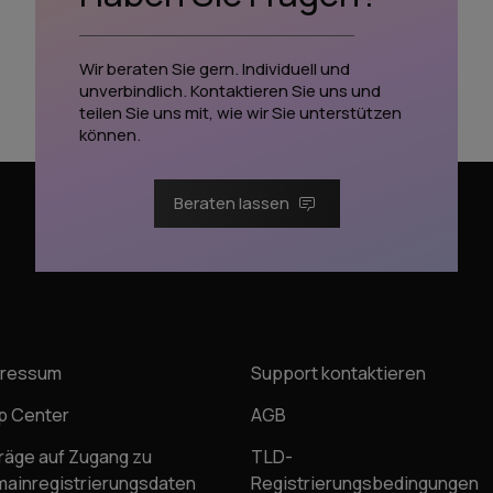
Wir beraten Sie gern. Individuell und
unverbindlich. Kontaktieren Sie uns und
teilen Sie uns mit, wie wir Sie unterstützen
können.
Beraten lassen
pressum
Support kontaktieren
p Center
AGB
räge auf Zugang zu
TLD-
ainregistrierungsdaten
Registrierungsbedingungen