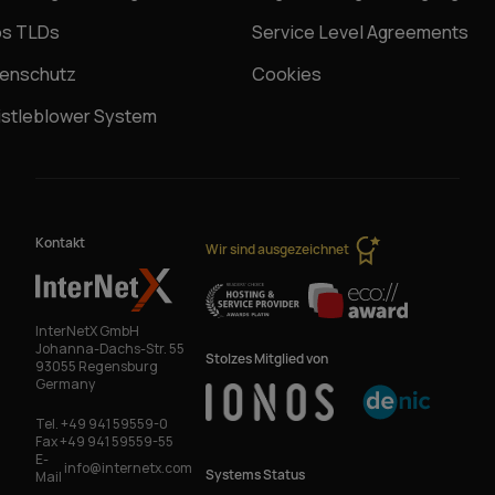
os TLDs
Service Level Agreements
enschutz
Cookies
stleblower System
Kontakt
Wir sind ausgezeichnet
InterNetX GmbH
Johanna-Dachs-Str. 55
Stolzes Mitglied von
93055 Regensburg
Germany
Tel.
+49 941 59559-0
Fax
+49 941 59559-55
E-
info@internetx.com
Systems Status
Mail