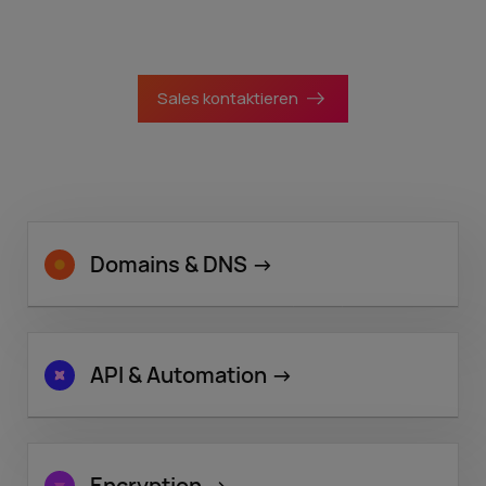
und Registrare.
Sales kontaktieren
Domains & DNS
->
API & Automation
->
Encryption
->