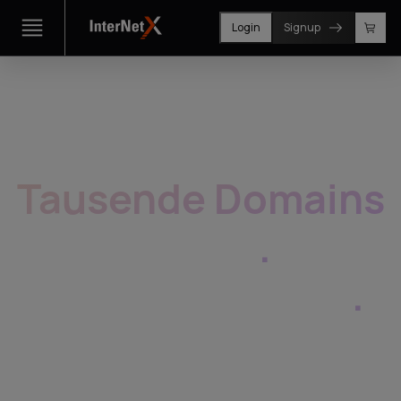
Login
Signup
Tausende Domains
managen
.
So
einfach wie eine
.
1.050+ TLDs auf einer Plattform. Skalierbar,
white-label, API first. Für Enterprise, Reseller