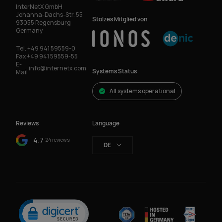
InterNetX GmbH
Johanna-Dachs-Str. 55
Stolzes Mitglied von
93055 Regensburg
Germany
Tel.
+49 941 59559-0
Fax
+49 941 59559-55
E-
info@internetx.com
Systems Status
Mail
All systems operational
Reviews
Language
4.7
24 reviews
DE
Click to open certificate verification popup