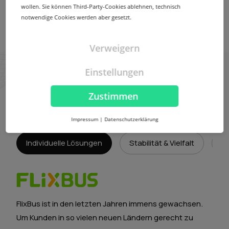
wollen. Sie können Third-Party-Cookies ablehnen, technisch
notwendige Cookies werden aber gesetzt.
Mehr erfahren
Verweigern
Einstellungen
Unsere Partner schätzen
Zustimmen
uns dafür.
Impressum
|
Datenschutzerklärung
Individuelle Lösungen
Stabilität & Vielfalt
E
FlixBus ist in den letzten Jahren immens gewachsen.
Um Kunden in so vielen neuen Ländern gerecht zu