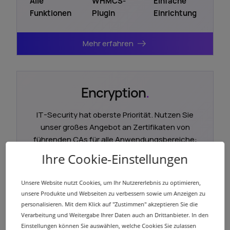
Alle
WHMCS-
Einfache
Funktionen
Plugin
Einrichtung
Mehr erfahren
Encryption
.
IT-Security hat oberste Priorität. Nutzen Sie
unser großes Angebot an Zertifikaten von
führenden CAs für alle Anwendungsbereiche:
Website, E-Mail, Dokumente und Code.
Ihre Cookie-Einstellungen
Unsere Website nutzt Cookies, um Ihr Nutzererlebnis zu optimieren,
unsere Produkte und Webseiten zu verbessern sowie um Anzeigen zu
TLS/SSL-
60+
Reselling
personalisieren. Mit dem Klick auf "Zustimmen" akzeptieren Sie die
Zertifikate
Encryption-
Solutions
Verarbeitung und Weitergabe Ihrer Daten auch an Drittanbieter. In den
Produkte
Einstellungen können Sie auswählen, welche Cookies Sie zulassen