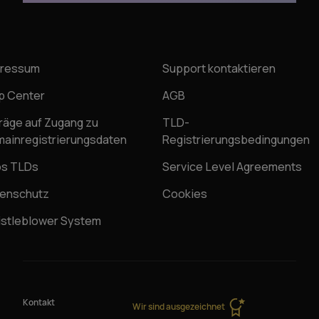
pressum
Support kontaktieren
p Center
AGB
räge auf Zugang zu
TLD-
ainregistrierungsdaten
Registrierungsbedingungen
os TLDs
Service Level Agreements
enschutz
Cookies
stleblower System
Kontakt
Wir sind ausgezeichnet