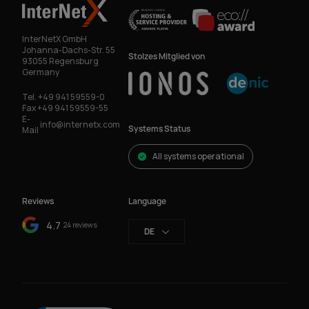
InterNetX GmbH
Johanna-Dachs-Str. 55
Stolzes Mitglied von
93055 Regensburg
Germany
Tel.
+49 941 59559-0
Fax
+49 941 59559-55
E-
info@internetx.com
Systems Status
Mail
All systems operational
Reviews
Language
4.7
24 reviews
DE