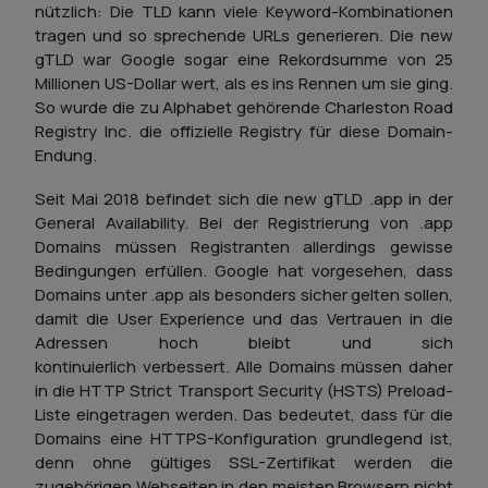
nützlich: Die TLD kann viele Keyword-Kombinationen
tragen und so sprechende URLs generieren. Die new
gTLD war Google sogar eine Rekordsumme von 25
Millionen US-Dollar wert, als es ins Rennen um sie ging.
So wurde die zu Alphabet gehörende Charleston Road
Registry Inc. die offizielle Registry für diese Domain-
Endung.
Seit Mai 2018 befindet sich die new gTLD .app in der
General Availability. Bei der Registrierung von .app
Domains müssen Registranten allerdings gewisse
Bedingungen erfüllen. Google hat vorgesehen, dass
Domains unter .app als besonders sicher gelten sollen,
damit die User Experience und das Vertrauen in die
Adressen hoch bleibt und sich
kontinuierlich verbessert. Alle Domains müssen daher
in die HTTP Strict Transport Security (HSTS) Preload-
Liste eingetragen werden. Das bedeutet, dass für die
Domains eine HTTPS-Konfiguration grundlegend ist,
denn ohne gültiges SSL-Zertifikat werden die
zugehörigen Webseiten in den meisten Browsern nicht