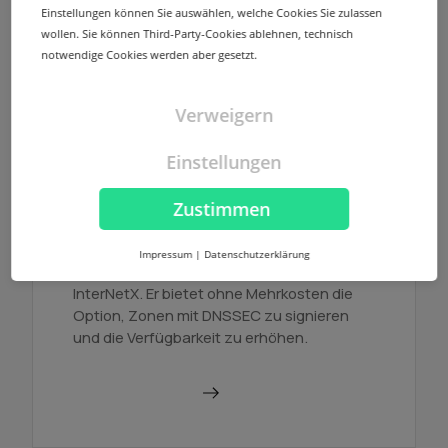
InterNetX registrierten Domain eine
Einstellungen können Sie auswählen, welche Cookies Sie zulassen
redundant ausgelegte Nameserver-
wollen. Sie können Third-Party-Cookies ablehnen, technisch
Infrastruktur mit mehreren Standorten.
notwendige Cookies werden aber gesetzt.
Mehr erfahren
Verweigern
Einstellungen
Zustimmen
NodeSecure Anycast
Impressum
|
Datenschutzerklärung
NodeSecure ist der Anycast Service von
InterNetX. Er bietet ohne Mehrkosten die
Option, Zonen mit DNSSEC zu signieren
und die Verfügbarkeit zu erhöhen.
Mehr erfahren