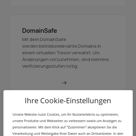
DomainSafe
Mit dem DomainSafe
werden betriebsrelevante Domains in
einem virtuellen Tresor verwahrt. Um
Änderungen vorzunehmen, sind mehrere
Verifizierungsstufen nötig.
Mehr erfahren
Ihre Cookie-Einstellungen
Unsere Website nutzt Cookies, um Ihr Nutzererlebnis zu optimieren,
unsere Produkte und Webseiten zu verbessern sowie um Anzeigen zu
Nameserver
personalisieren. Mit dem Klick auf "Zustimmen" akzeptieren Sie die
Ohne Zusatzkosten bieten wir zu jeder bei
Verarbeitung und Weitergabe Ihrer Daten auch an Drittanbieter. In den