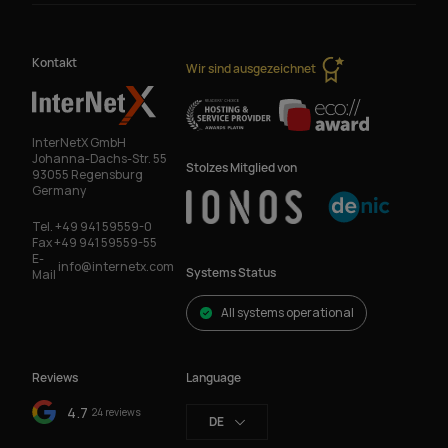
Kontakt
Wir sind ausgezeichnet
InterNetX GmbH
Johanna-Dachs-Str. 55
Stolzes Mitglied von
93055 Regensburg
Germany
Tel.
+49 941 59559-0
Fax
+49 941 59559-55
E-
info@internetx.com
Systems Status
Mail
All systems operational
Reviews
Language
4.7
24 reviews
DE