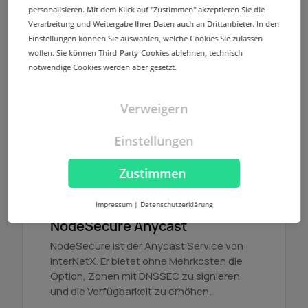
personalisieren. Mit dem Klick auf "Zustimmen" akzeptieren Sie die
Verarbeitung und Weitergabe Ihrer Daten auch an Drittanbieter. In den
Nameserver
Einstellungen können Sie auswählen, welche Cookies Sie zulassen
Ohne Zusatzkosten bieten wir zu jeder bei
wollen. Sie können Third-Party-Cookies ablehnen, technisch
InterNetX registrierten Domain eine
notwendige Cookies werden aber gesetzt.
redundant ausgelegte Nameserver-
Infrastruktur mit mehreren Standorten.
Verweigern
Mehr erfahren
Einstellungen
Zustimmen
Impressum
|
Datenschutzerklärung
NodeSecure Anycast
NodeSecure ist der Anycast Service von
InterNetX. Er bietet ohne Mehrkosten die
Option, Zonen mit DNSSEC zu signieren
und die Verfügbarkeit zu erhöhen.