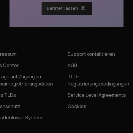
Beraten lassen
pressum
Support kontaktieren
p Center
AGB
räge auf Zugang zu
TLD-
ainregistrierungsdaten
Registrierungsbedingungen
os TLDs
Service Level Agreements
enschutz
Cookies
stleblower System