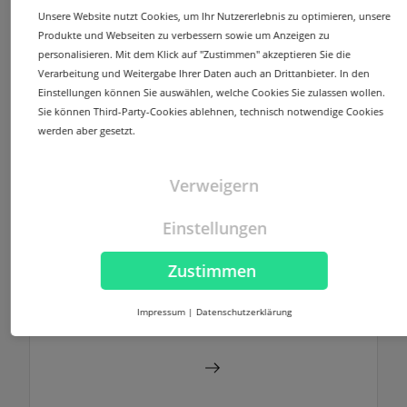
Unsere Website nutzt Cookies, um Ihr Nutzererlebnis zu optimieren, unsere
Option, Zonen mit DNSSEC zu signieren
Produkte und Webseiten zu verbessern sowie um Anzeigen zu
und die Verfügbarkeit zu erhöhen.
personalisieren. Mit dem Klick auf "Zustimmen" akzeptieren Sie die
Verarbeitung und Weitergabe Ihrer Daten auch an Drittanbieter. In den
Mehr erfahren
Einstellungen können Sie auswählen, welche Cookies Sie zulassen wollen.
Sie können Third-Party-Cookies ablehnen, technisch notwendige Cookies
werden aber gesetzt.
Verweigern
MailProxy
Einstellungen
Der MailProxy dient als Viren- und
Spamfilter, um E-Mails vorab auf
Zustimmen
schädliche Inhalte zu prüfen. Für den
MailProxy steht eine native IPv6-Struktur
Impressum
|
Datenschutzerklärung
zur Verfügung.
MailProxy nutzen