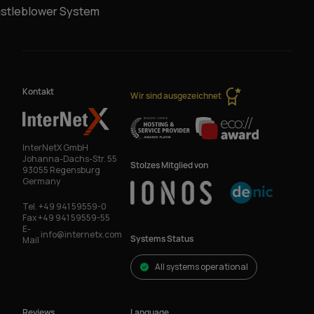
stleblower System
Kontakt
Wir sind ausgezeichnet
InterNetX GmbH
Johanna-Dachs-Str. 55
Stolzes Mitglied von
93055 Regensburg
Germany
Tel.
+49 941 59559-0
Fax
+49 941 59559-55
E-
info@internetx.com
Systems Status
Mail
All systems operational
Reviews
Language