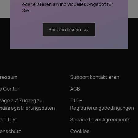
oder erstellen ein individuelles Angebot für
Sie.
Beraten lassen
pressum
Support kontaktieren
p Center
AGB
räge auf Zugang zu
TLD-
ainregistrierungsdaten
Registrierungsbedingungen
os TLDs
Service Level Agreements
enschutz
Cookies