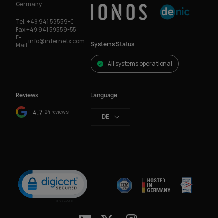
Germany
Tel.
+49 941 59559-0
Fax
+49 941 59559-55
E-
info@internetx.com
Systems Status
Mail
All systems operational
Reviews
Language
4.7
24 reviews
DE
Click to open certificate verification popup