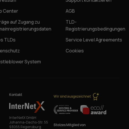
pressum
Support kontaktieren
p Center
AGB
räge auf Zugang zu
TLD-
ainregistrierungsdaten
Registrierungsbedingungen
os TLDs
Service Level Agreements
enschutz
Cookies
stleblower System
Kontakt
Wir sind ausgezeichnet
InterNetX GmbH
Johanna-Dachs-Str. 55
Stolzes Mitglied von
93055 Regensburg