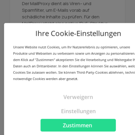
Der MailProxy dient als Viren- und
Spamfilter, um E-Mails vorab auf
schädliche Inhalte zu prüfen. Für den
MailProxy steht eine native IPv6-Struktur
zur Verfügung.
Ihre Cookie-Einstellungen
MailProxy nutzen
Unsere Website nutzt Cookies, um Ihr Nutzererlebnis zu optimieren, unsere
Produkte und Webseiten zu verbessern sowie um Anzeigen zu personalisieren.
dem Klick auf "Zustimmen" akzeptieren Sie die Verarbeitung und Weitergabe Ih
Daten auch an Drittanbieter. In den Einstellungen können Sie auswählen, wel
Cookies Sie zulassen wollen. Sie können Third-Party-Cookies ablehnen, techni
notwendige Cookies werden aber gesetzt.
Redirector
Der Redirector ermöglicht es, Domains,
Verweigern
Subdomains und E-Mail-Adressen auf
bestehende Domains, Subdomains oder E-
Einstellungen
Mail-Adressen verlässlich weiterzuleiten.
Zustimmen
Domains weiterleiten