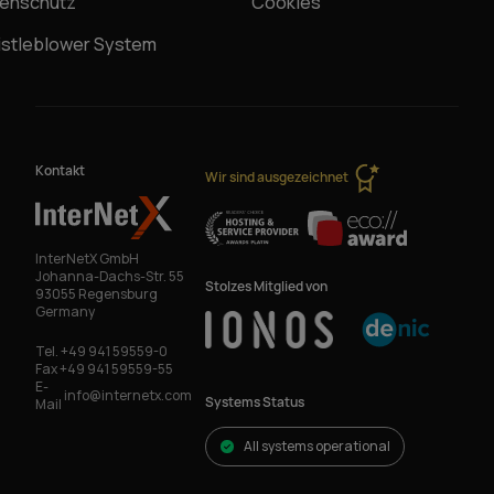
enschutz
Cookies
stleblower System
Kontakt
Wir sind ausgezeichnet
InterNetX GmbH
Johanna-Dachs-Str. 55
Stolzes Mitglied von
93055 Regensburg
Germany
Tel.
+49 941 59559-0
Fax
+49 941 59559-55
E-
info@internetx.com
Systems Status
Mail
All systems operational