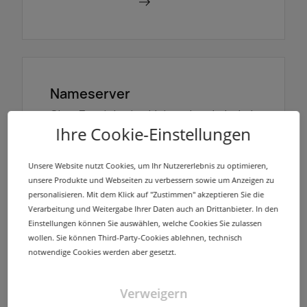
Mehr erfahren
Nameserver
Ohne Zusatzkosten bieten wir zu jeder bei
InterNetX registrierten Domain eine
Ihre Cookie-Einstellungen
redundant ausgelegte Nameserver-
Infrastruktur mit mehreren Standorten.
Unsere Website nutzt Cookies, um Ihr Nutzererlebnis zu optimieren,
unsere Produkte und Webseiten zu verbessern sowie um Anzeigen zu
personalisieren. Mit dem Klick auf "Zustimmen" akzeptieren Sie die
Mehr erfahren
Verarbeitung und Weitergabe Ihrer Daten auch an Drittanbieter. In den
Einstellungen können Sie auswählen, welche Cookies Sie zulassen
wollen. Sie können Third-Party-Cookies ablehnen, technisch
notwendige Cookies werden aber gesetzt.
NodeSecure Anycast
Verweigern