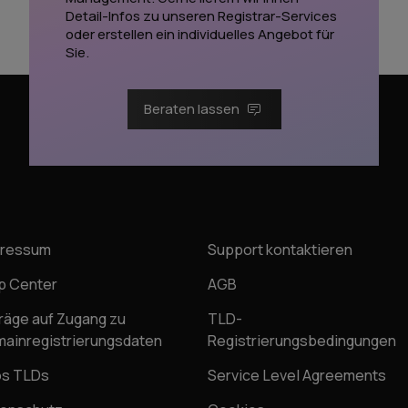
Detail-Infos zu unseren Registrar-Services
oder erstellen ein individuelles Angebot für
Sie.
Beraten lassen
pressum
Support kontaktieren
p Center
AGB
räge auf Zugang zu
TLD-
ainregistrierungsdaten
Registrierungsbedingungen
os TLDs
Service Level Agreements