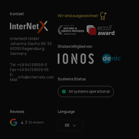
Kontakt
Wir sind ausgezeichnet
InterNetX GmbH
Johanna-Dachs-Str. 55
Stolzes Mitglied von
93055 Regensburg
Germany
Tel.
+49 941 59559-0
Fax
+49 941 59559-55
E-
info@internetx.com
Systems Status
Mail
All systems operational
Reviews
Language
4.7
24 reviews
DE