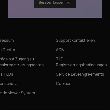
Beraten lassen
pressum
Support kontaktieren
p Center
AGB
räge auf Zugang zu
TLD-
ainregistrierungsdaten
Registrierungsbedingungen
os TLDs
Service Level Agreements
enschutz
Cookies
stleblower System