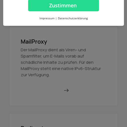
Mehr erfahren
Zustimmen
Impressum
|
Datenschutzerklärung
MailProxy
Der MailProxy dient als Viren- und
Spamfilter, um E-Mails vorab auf
schädliche Inhalte zu prüfen. Für den
MailProxy steht eine native IPv6-Struktur
zur Verfügung.
MailProxy nutzen