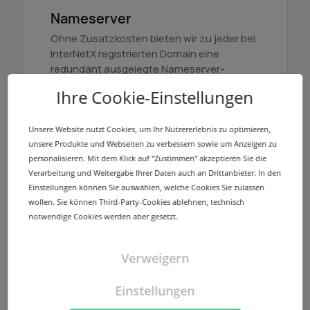
Nameserver
Ohne Zusatzkosten bieten wir zu jeder bei
InterNetX registrierten Domain eine
redundant ausgelegte Nameserver-
Infrastruktur mit mehreren Standorten.
Ihre Cookie-Einstellungen
Mehr erfahren
Unsere Website nutzt Cookies, um Ihr Nutzererlebnis zu optimieren,
unsere Produkte und Webseiten zu verbessern sowie um Anzeigen zu
personalisieren. Mit dem Klick auf "Zustimmen" akzeptieren Sie die
Verarbeitung und Weitergabe Ihrer Daten auch an Drittanbieter. In den
Einstellungen können Sie auswählen, welche Cookies Sie zulassen
wollen. Sie können Third-Party-Cookies ablehnen, technisch
NodeSecure Anycast
notwendige Cookies werden aber gesetzt.
NodeSecure ist der Anycast Service von
InterNetX. Er bietet ohne Mehrkosten die
Verweigern
Option, Zonen mit DNSSEC zu signieren
und die Verfügbarkeit zu erhöhen.
Einstellungen