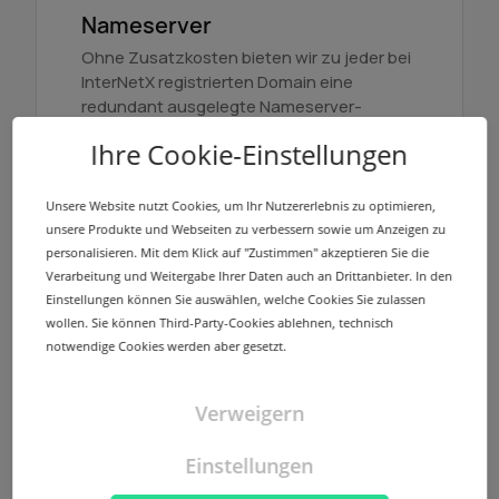
Nameserver
Ohne Zusatzkosten bieten wir zu jeder bei
InterNetX registrierten Domain eine
redundant ausgelegte Nameserver-
Infrastruktur mit mehreren Standorten.
Ihre Cookie-Einstellungen
Mehr erfahren
Unsere Website nutzt Cookies, um Ihr Nutzererlebnis zu optimieren,
unsere Produkte und Webseiten zu verbessern sowie um Anzeigen zu
personalisieren. Mit dem Klick auf "Zustimmen" akzeptieren Sie die
Verarbeitung und Weitergabe Ihrer Daten auch an Drittanbieter. In den
Einstellungen können Sie auswählen, welche Cookies Sie zulassen
wollen. Sie können Third-Party-Cookies ablehnen, technisch
NodeSecure Anycast
notwendige Cookies werden aber gesetzt.
NodeSecure ist der Anycast Service von
InterNetX. Er bietet ohne Mehrkosten die
Verweigern
Option, Zonen mit DNSSEC zu signieren
und die Verfügbarkeit zu erhöhen.
Einstellungen