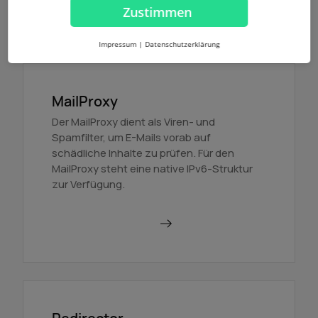
Mehr erfahren
Zustimmen
Impressum
|
Datenschutzerklärung
MailProxy
Der MailProxy dient als Viren- und
Spamfilter, um E-Mails vorab auf
schädliche Inhalte zu prüfen. Für den
MailProxy steht eine native IPv6-Struktur
zur Verfügung.
MailProxy nutzen