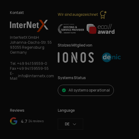
Kontakt
Wir sind ausgezeichnet
InterNetX GmbH
Johanna-Dachs-Str. 55
Stolzes Mitglied von
93055 Regensburg
Germany
Tel.
+49 941 59559-0
Fax
+49 941 59559-55
E-
info@internetx.com
Systems Status
Mail
All systems operational
Reviews
Language
4.7
24 reviews
DE