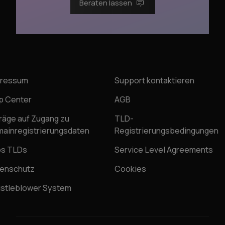
Beraten lassen
pressum
Support kontaktieren
p Center
AGB
räge auf Zugang zu
TLD-
ainregistrierungsdaten
Registrierungsbedingungen
os TLDs
Service Level Agreements
enschutz
Cookies
stleblower System