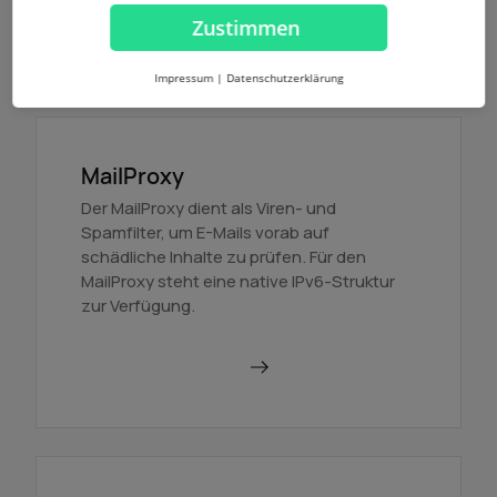
Zustimmen
Mehr erfahren
Impressum
|
Datenschutzerklärung
MailProxy
Der MailProxy dient als Viren- und
Spamfilter, um E-Mails vorab auf
schädliche Inhalte zu prüfen. Für den
MailProxy steht eine native IPv6-Struktur
zur Verfügung.
MailProxy nutzen