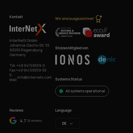
Kontakt
Wir sind ausgezeichnet
InterNetX GmbH
Johanna-Dachs-Str. 55
Stolzes Mitglied von
93055 Regensburg
Germany
Tel.
+49 941 59559-0
Fax
+49 941 59559-55
E-
info@internetx.com
Systems Status
Mail
All systems operational
Reviews
Language
4.7
24 reviews
DE