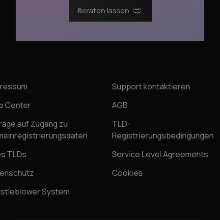
Beraten lassen
pressum
Support kontaktieren
p Center
AGB
räge auf Zugang zu
TLD-
ainregistrierungsdaten
Registrierungsbedingungen
os TLDs
Service Level Agreements
enschutz
Cookies
stleblower System