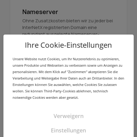
Nameserver
Ohne Zusatzkosten bieten wir zu jeder bei
InterNetX registrierten Domain eine
redundant ausgelegte Nameserver-
Infrastruktur mit mehreren Standorten.
Ihre Cookie-Einstellungen
Mehr erfahren
Unsere Website nutzt Cookies, um Ihr Nutzererlebnis zu optimieren,
unsere Produkte und Webseiten zu verbessern sowie um Anzeigen zu
personalisieren. Mit dem Klick auf "Zustimmen" akzeptieren Sie die
Verarbeitung und Weitergabe Ihrer Daten auch an Drittanbieter. In den
Einstellungen können Sie auswählen, welche Cookies Sie zulassen
wollen. Sie können Third-Party-Cookies ablehnen, technisch
NodeSecure Anycast
notwendige Cookies werden aber gesetzt.
NodeSecure ist der Anycast Service von
InterNetX. Er bietet ohne Mehrkosten die
Verweigern
Option, Zonen mit DNSSEC zu signieren
und die Verfügbarkeit zu erhöhen.
Einstellungen