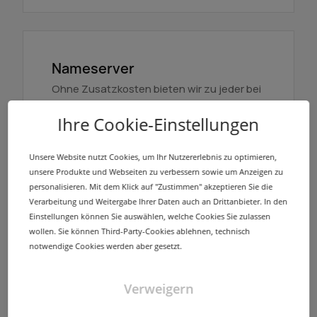
Nameserver
Ohne Zusatzkosten bieten wir zu jeder bei
InterNetX registrierten Domain eine
Ihre Cookie-Einstellungen
redundant ausgelegte Nameserver-
Infrastruktur mit mehreren Standorten.
Unsere Website nutzt Cookies, um Ihr Nutzererlebnis zu optimieren,
unsere Produkte und Webseiten zu verbessern sowie um Anzeigen zu
Mehr erfahren
personalisieren. Mit dem Klick auf "Zustimmen" akzeptieren Sie die
Verarbeitung und Weitergabe Ihrer Daten auch an Drittanbieter. In den
Einstellungen können Sie auswählen, welche Cookies Sie zulassen
wollen. Sie können Third-Party-Cookies ablehnen, technisch
notwendige Cookies werden aber gesetzt.
NodeSecure Anycast
Verweigern
NodeSecure ist der Anycast Service von
InterNetX. Er bietet ohne Mehrkosten die