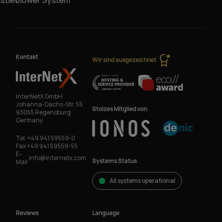
stleblower System
Kontakt
Wir sind ausgezeichnet
InterNetX GmbH
Johanna-Dachs-Str. 55
Stolzes Mitglied von
93055 Regensburg
Germany
Tel.
+49 941 59559-0
Fax
+49 941 59559-55
E-
info@internetx.com
Systems Status
Mail
All systems operational
Reviews
Language