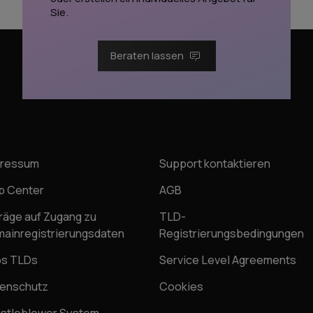
Sie.
Beraten lassen
pressum
Support kontaktieren
p Center
AGB
räge auf Zugang zu
TLD-
ainregistrierungsdaten
Registrierungsbedingungen
os TLDs
Service Level Agreements
enschutz
Cookies