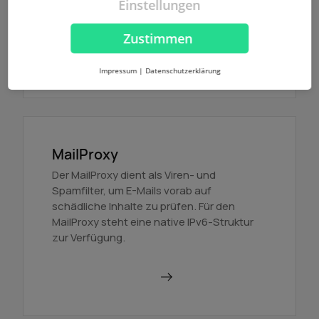
Einstellungen
Option, Zonen mit DNSSEC zu signieren
und die Verfügbarkeit zu erhöhen.
Zustimmen
Mehr erfahren
Impressum
|
Datenschutzerklärung
MailProxy
Der MailProxy dient als Viren- und
Spamfilter, um E-Mails vorab auf
schädliche Inhalte zu prüfen. Für den
MailProxy steht eine native IPv6-Struktur
zur Verfügung.
MailProxy nutzen