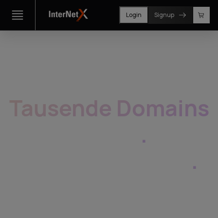
Login
Signup
Tausende Domains
managen
.
So
einfach wie eine
.
1.050+ TLDs auf einer Plattform. Skalierbar,
white-label, API first. Für Enterprise, Reseller