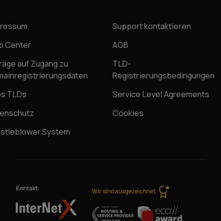
pressum
Support kontaktieren
p Center
AGB
räge auf Zugang zu
TLD-
ainregistrierungsdaten
Registrierungsbedingungen
os TLDs
Service Level Agreements
enschutz
Cookies
stleblower System
Kontakt
Wir sind ausgezeichnet