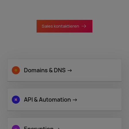
und Registrare.
Sales kontaktieren
Domains & DNS
->
API & Automation
->
Encryption
->