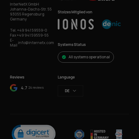
InterNetX GmbH
Johanna-Dachs-Str. 55
Stolzes Mitglied von
93055 Regensburg
Germany
Tel.
+49 941 59559-0
Fax
+49 941 59559-55
E-
info@internetx.com
Systems Status
Mail
All systems operational
Reviews
Language
4.7
24 reviews
DE
Click to open certificate verification popup