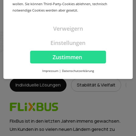
wollen. Sie können Third-Party-Cookies ablehnen, technisch
notwendige Cookies werden aber gesetzt.
Mehr erfahren
Verweigern
Einstellungen
Unsere Partner schätzen
Zustimmen
uns dafür.
Impressum
|
Datenschutzerklärung
Individuelle Lösungen
Stabilität & Vielfalt
E
FlixBus ist in den letzten Jahren immens gewachsen.
Um Kunden in so vielen neuen Ländern gerecht zu