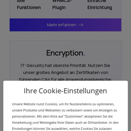
Alle
WHMCS-
Einfache
Funktionen
Plugin
Einrichtung
Mehr erfahren
Encryption
.
IT-Security hat oberste Priorität. Nutzen Sie
unser großes Angebot an Zertifikaten von
führenden CAs für alle Anwendungsbereiche:
Website, E-Mail, Dokumente und Code.
Ihre Cookie-Einstellungen
Unsere Website nutzt Cookies, um Ihr Nutzererlebnis zu optimieren,
unsere Produkte und Webseiten zu verbessern sowie um Anzeigen zu
TLS/SSL-
60+
Reselling
personalisieren. Mit dem Klick auf "Zustimmen" akzeptieren Sie die
Zertifikate
Encryption-
Solutions
Verarbeitung und Weitergabe Ihrer Daten auch an Drittanbieter. In den
Produkte
Einstellungen können Sie auswählen, welche Cookies Sie zulassen